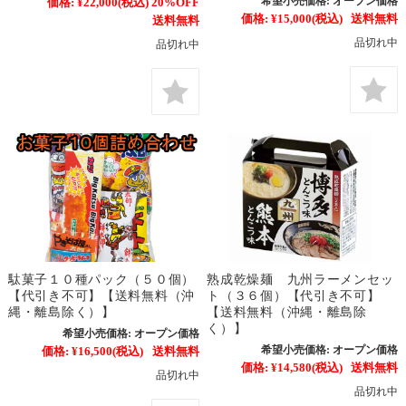
希望小売価格:
オープン価格
価格:
¥22,000
(税込)
20%OFF
価格:
¥15,000
(税込)
送料無料
送料無料
品切れ中
品切れ中
駄菓子１０種パック（５０個）
熟成乾燥麺 九州ラーメンセッ
【代引き不可】【送料無料（沖
ト（３６個）【代引き不可】
縄・離島除く）】
【送料無料（沖縄・離島除
く）】
希望小売価格:
オープン価格
希望小売価格:
オープン価格
価格:
¥16,500
(税込)
送料無料
価格:
¥14,580
(税込)
送料無料
品切れ中
品切れ中