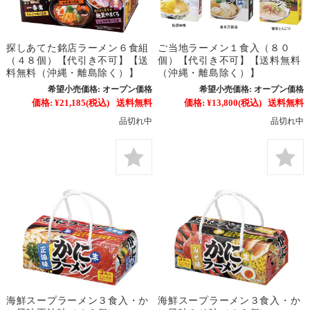
探しあてた銘店ラーメン６食組
ご当地ラーメン１食入（８０
（４８個）【代引き不可】【送
個）【代引き不可】【送料無料
料無料（沖縄・離島除く）】
（沖縄・離島除く）】
希望小売価格:
オープン価格
希望小売価格:
オープン価格
価格:
¥21,185
(税込)
送料無料
価格:
¥13,800
(税込)
送料無料
品切れ中
品切れ中
海鮮スープラーメン３食入・か
海鮮スープラーメン３食入・か