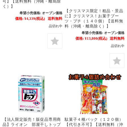
可】【送料無料（沖縄・離島除
く）】
【クリスマス限定！粗品・景品
希望小売価格:
オープン価格
に】クリスマス！お菓子ブー
価格:
¥4,339
(税込)
送料無料
ツ・プチ（１４０個）【送料無
料（沖縄・離島除く）】
品切れ中
希望小売価格:
オープン価格
価格:
¥13,800
(税込)
送料無料
品切れ中
【法人限定販売！販促品専用商
駄菓子４種パック（１２０個）
品】ライオン 部屋干しトップ
【代引き不可】【送料無料（沖