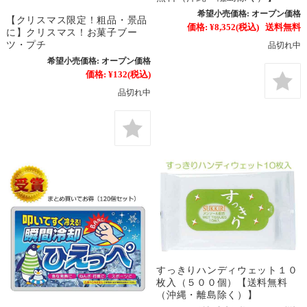
希望小売価格:
オープン価格
【クリスマス限定！粗品・景品
価格:
¥8,352
(税込)
送料無料
に】クリスマス！お菓子ブー
ツ・プチ
品切れ中
希望小売価格:
オープン価格
価格:
¥132
(税込)
品切れ中
すっきりハンディウェット１０
枚入（５００個）【送料無料
（沖縄・離島除く）】