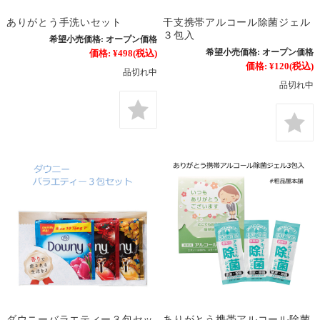
ありがとう手洗いセット
干支携帯アルコール除菌ジェル
３包入
希望小売価格:
オープン価格
希望小売価格:
オープン価格
価格:
¥498
(税込)
価格:
¥120
(税込)
品切れ中
品切れ中
ダウニーバラエティー３包セッ
ありがとう携帯アルコール除菌