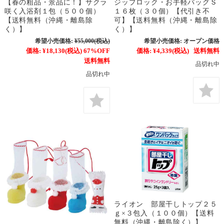
【春の粗品・景品に！】サクラ
ジップロック・お手軽バッグＳ
咲く入浴剤１包（５００個）
１６枚（３０個）【代引き不
【送料無料（沖縄・離島除
可】【送料無料（沖縄・離島除
く）】
く）】
希望小売価格:
¥55,000
(税込)
希望小売価格:
オープン価格
価格:
¥18,130
(税込)
67%OFF
価格:
¥4,339
(税込)
送料無料
送料無料
品切れ中
品切れ中
ライオン 部屋干しトップ２５
ｇ×３包入（１００個）【送料
無料（沖縄・離島除く）】