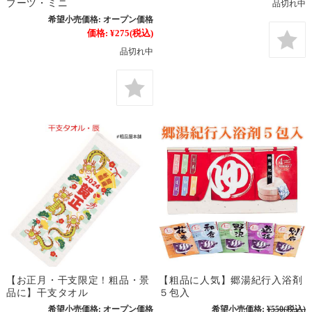
ブーツ・ミニ
品切れ中
希望小売価格:
オープン価格
価格:
¥275
(税込)
品切れ中
【お正月・干支限定！粗品・景
【粗品に人気】郷湯紀行入浴剤
品に】干支タオル
５包入
希望小売価格:
オープン価格
希望小売価格:
¥550
(税込)