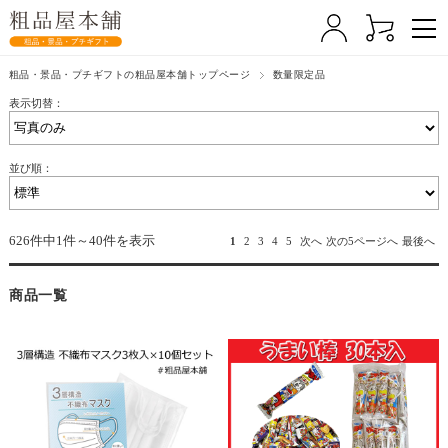
粗品・景品・プチギフトの粗品屋本舗トップページ
数量限定品
表示切替：
並び順：
626件中1件～40件を表示
1
2
3
4
5
次へ
次の5ページへ
最後へ
商品一覧