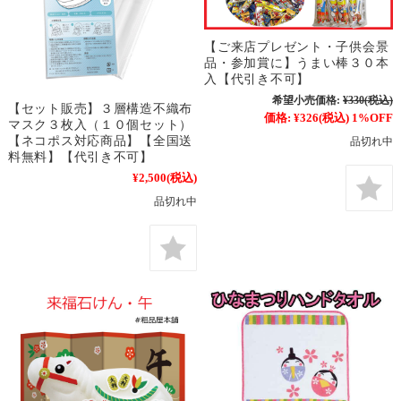
【ご来店プレゼント・子供会景
品・参加賞に】うまい棒３０本
入【代引き不可】
希望小売価格:
¥330
(税込)
【セット販売】３層構造不織布
価格:
¥326
(税込)
1%OFF
マスク３枚入（１０個セット）
【ネコポス対応商品】【全国送
品切れ中
料無料】【代引き不可】
¥2,500
(税込)
品切れ中