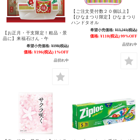
【ご注文受付数２０個以上】
【ひなまつり限定】ひなまつり
ハンドタオル
希望小売価格:
¥13,241
(税込)
【お正月・干支限定！粗品・景
価格:
¥110
(税込)
99%OFF
品に】来福石けん・午
品切れ中
希望小売価格:
¥198
(税込)
価格:
¥196
(税込)
1%OFF
品切れ中