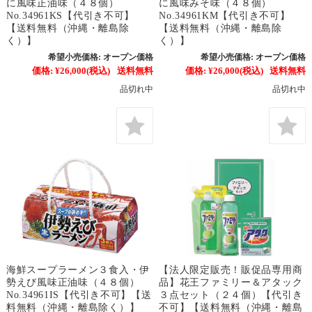
に風味正油味（４８個）
に風味みそ味（４８個）
No.34961KS【代引き不可】
No.34961KM【代引き不可】
【送料無料（沖縄・離島除
【送料無料（沖縄・離島除
く）】
く）】
希望小売価格:
オープン価格
希望小売価格:
オープン価格
価格:
¥26,000
(税込)
送料無料
価格:
¥26,000
(税込)
送料無料
品切れ中
品切れ中
海鮮スープラーメン３食入・伊
【法人限定販売！販促品専用商
勢えび風味正油味（４８個）
品】花王ファミリー＆アタック
No.34961IS【代引き不可】【送
３点セット（２４個）【代引き
料無料（沖縄・離島除く）】
不可】【送料無料（沖縄・離島