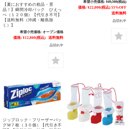
希望小売価格:
¥49,500
(税込)
【夏におすすめの粗品・景
価格:
¥22,000
(税込)
55%OFF
品！】瞬間冷却パック ひえっ
送料無料
ぺ（１２０個）【代引き不可】
【送料無料（沖縄・離島除
品切れ中
く）】
希望小売価格:
オープン価格
価格:
¥12,800
(税込)
送料無料
品切れ中
ジップロック・フリーザーバッ
グＭ７枚（３０個）【代引き不