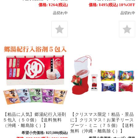
価格:
¥264
(税込)
価格:
¥495
(税込)
10%OFF
品切れ中
品切れ中
【粗品に人気】郷湯紀行入浴剤
【クリスマス限定！粗品・景品
５包入（５０個）【送料無料
に】クリスマス！お菓子リース
（沖縄・離島除く）】
ブーツ・ミニ（７５個）【送料
無料（沖縄・離島除く）】
希望小売価格:
¥27,500
(税込)