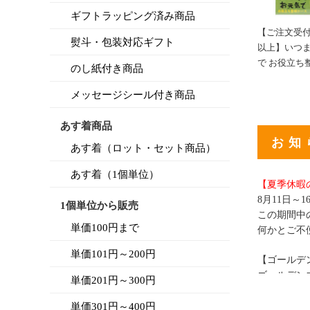
ギフトラッピング済み商品
【ご注文受
熨斗・包装対応ギフト
以上】いつ
で お役立ち
のし紙付き商品
メッセージシール付き商品
あす着商品
お知
あす着（ロット・セット商品）
あす着（1個単位）
【夏季休暇
8月11日～
1個単位から販売
この期間中
単価100円まで
何かとご不
単価101円～200円
【ゴールデ
ゴールデン
単価201円～300円
休み明けは
連休明けに
単価301円～400円