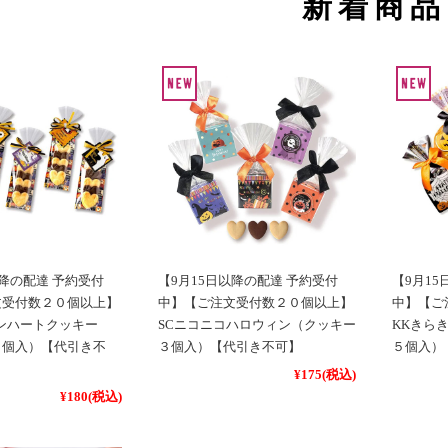
新着商品
った偽サイトにご注意ください！】
「粗品屋本舗」と運営会社「サポート・リンク株式会社」の名称を使っ
品・景品・プチギフト向けの生活雑貨、日用品専門店です。悪質な偽サ
！お正月・干支グッズ】
すめの商品を揃えています
お正月・干支グッズはこちらから
！クリスマスグッズ】
におすすめの商品を揃えています
クリスマスグッズはこちらから
以降の配達 予約受付
【9月15日以降の配達 予約受付
【9月1
！夏グッズが好評です】
文受付数２０個以上】
中】【ご注文受付数２０個以上】
中】【ご
すすめの商品を揃えています
ンハートクッキー
SCニコニコハロウィン（クッキー
KKきら
夏の特選グッズはこちらから
５個入）【代引き不
３個入）【代引き不可】
５個入）
¥175
(税込)
定シークレットセールのご案内】
¥180
(税込)
は見ることも買うこともできない会員様限定の販売ページです。
シークレットセールのご案内はこちらから