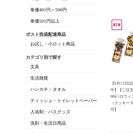
単価401円～500円
【当店を装
お店の名前
単価501円以上
当店は、粗
ポスト投函配達商品
【数量限定
年始におす
お試し・小ロット商品
数量限定！
カテゴリ別で探す
【数量限定
文具
クリスマス
数量限定！
生活雑貨
【9月15日
【数量限定
ハンカチ・タオル
中】【ご注
暑い夏にお
HHハロウィ
ティッシュ・トイレットペーパー
数量限定！
（クッキー
可】
入浴剤・バスグッズ
【会員様限
一般の方に
洗剤・生活日用品
会員様限定