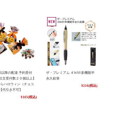
ている偽サイトの情報がお客様から寄せられております。
イトにはご注意ください。
5日以降の配達 予約受付
ザ・プレミアム ４WAY多機能半
注文受付数２０個以上】
永久鉛筆
きらハロウィン（チョコ
¥216
(税込)
【代引き不可】
¥165
(税込)