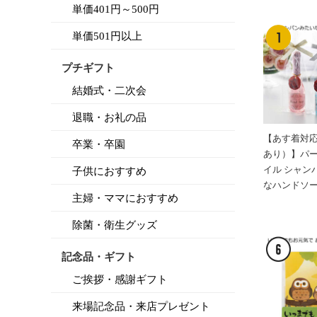
単価401円～500円
単価501円以上
プチギフト
結婚式・二次会
退職・お礼の品
【あす着対
卒業・卒園
あり）】パ
イル シャン
子供におすすめ
なハンドソ
主婦・ママにおすすめ
除菌・衛生グッズ
記念品・ギフト
ご挨拶・感謝ギフト
来場記念品・来店プレゼント