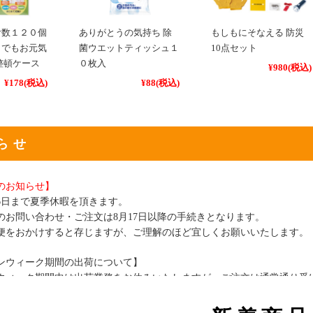
付数１２０個
ありがとうの気持ち 除
もしもにそなえる 防災
までもお元気
菌ウエットティッシュ１
10点セット
整頓ケース
０枚入
¥980
(税込)
¥178
(税込)
¥88
(税込)
らせ
のお知らせ】
16日まで夏季休暇を頂きます。
のお問い合わせ・ご注文は8月17日以降の手続きとなります。
便をおかけすると存じますが、ご理解のほど宜しくお願いいたします。
ンウィーク期間の出荷について】
ウィーク期間中は出荷業務をお休みいたしますが、ご注文は通常通り受
ご注文が集中しやすくなります。
ご利用予定がある場合は、お早めのご準備がおすすめです。