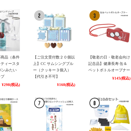
応商品（条件
【ご注文受付数２０個以
【敬老の日・敬老会向け
ーティースタ
上】CC サムシングブル
記念品】健康長寿 缶＆
パンみたい
ー（クッキー３個入）
ペットボトルオープナー
ープ
【代引き不可】
¥145
(税込)
¥298
(税込)
¥168
(税込)