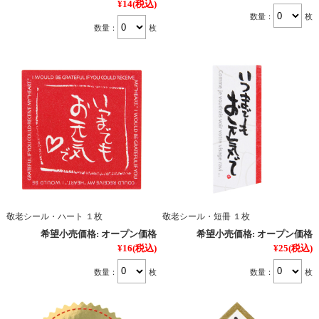
¥14
(税込)
数量：
枚
数量：
枚
敬老シール・ハート １枚
敬老シール・短冊 １枚
希望小売価格:
オープン価格
希望小売価格:
オープン価格
¥16
(税込)
¥25
(税込)
数量：
枚
数量：
枚