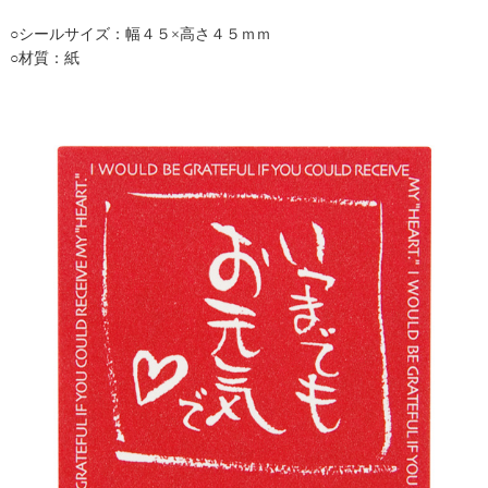
○シールサイズ：幅４５×高さ４５ｍｍ
○材質：紙