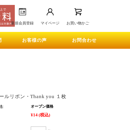
新規会員登録
マイページ
お買い物かご
問
お客様の声
お問合わせ
ルリボン・Thank you １枚
格:
オープン価格
¥14
(税込)