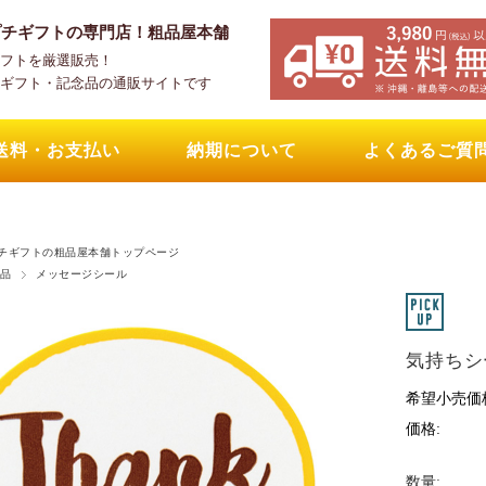
プチギフトの専門店！粗品屋本舗
フトを厳選販売！
ギフト・記念品の通販サイトです
送料・お支払い
納期について
よくあるご質
チギフトの粗品屋本舗トップページ
品
メッセージシール
気持ちシー
希望小売価
価格:
数量: