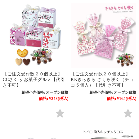
【ご注文受付数２０個以上】
【ご注文受付数２０個以上】
CCさくら お菓子グルメ【代引
KKきらきら さくら咲く（チョ
き不可】
コ５個入）【代引き不可】
希望小売価格:
オープン価格
希望小売価格:
オープン価格
価格:
¥248
(税込)
価格:
¥165
(税込)