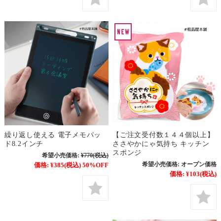
繰り返し使える 電子メモパッ
【ご注文受付数１４４個以上】
ド8.2インチ
ささやかにゃ気持ち キッチン
スポンジ
希望小売価格:
¥770
(税込)
希望小売価格:
オープン価格
価格:
¥385
(税込)
50%OFF
価格:
¥103
(税込)