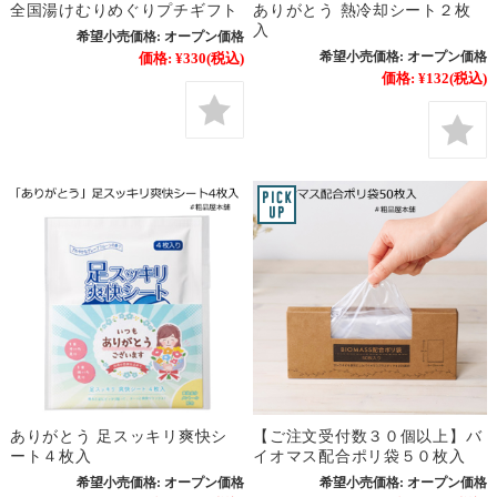
全国湯けむりめぐりプチギフト
ありがとう 熱冷却シート２枚
入
希望小売価格:
オープン価格
希望小売価格:
オープン価格
価格:
¥330
(税込)
価格:
¥132
(税込)
ありがとう 足スッキリ爽快シ
【ご注文受付数３０個以上】バ
ート４枚入
イオマス配合ポリ袋５０枚入
希望小売価格:
オープン価格
希望小売価格:
オープン価格