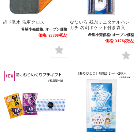
超ド吸水 洗車クロス
なないろ 残糸ミニタオルハン
カチ 名刺ポケット付き袋入
希望小売価格:
オープン価格
希望小売価格:
オープン価格
価格:
¥330
(税込)
価格:
¥176
(税込)