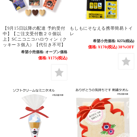
【9月15日以降の配達 予約受付
もしもにそなえる携帯簡易トイ
中】【ご注文受付数２０個以
レ
上】SCニコニコハロウィン（ク
希望小売価格:
¥275
(税込)
ッキー３個入）【代引き不可】
価格:
¥170
(税込)
38%OFF
希望小売価格:
オープン価格
価格:
¥175
(税込)