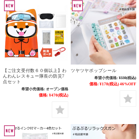
【ご注文受付数６０個以上】わ
ツヤツヤポップシール
んわんレスキュー隊長の防災7
希望小売価格:
¥330
(税込)
点セット
価格:
¥178
(税込)
46%OFF
希望小売価格:
オープン価格
価格:
¥470
(税込)