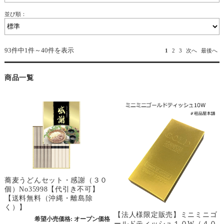
並び順：
93件中1件～40件を表示
1
2
3
次へ
最後へ
商品一覧
蕎麦うどんセット・感謝（３０
個）No35998【代引き不可】
【送料無料（沖縄・離島除
く）】
【法人様限定販売】ミニミニゴ
希望小売価格:
オープン価格
ールドティッシュ１０W（４０