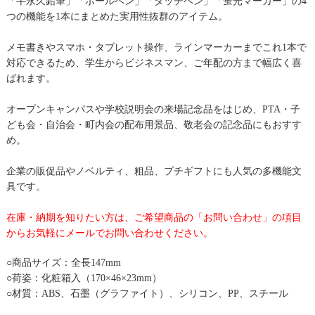
「半永久鉛筆」「ボールペン」「タッチペン」「蛍光マーカー」の4
つの機能を1本にまとめた実用性抜群のアイテム。
メモ書きやスマホ・タブレット操作、ラインマーカーまでこれ1本で
対応できるため、学生からビジネスマン、ご年配の方まで幅広く喜
ばれます。
オープンキャンパスや学校説明会の来場記念品をはじめ、PTA・子
ども会・自治会・町内会の配布用景品、敬老会の記念品にもおすす
め。
企業の販促品やノベルティ、粗品、プチギフトにも人気の多機能文
具です。
在庫・納期を知りたい方は、ご希望商品の「お問い合わせ」の項目
からお気軽にメールでお問い合わせください。
○商品サイズ：全長147mm
○荷姿：化粧箱入（170×46×23mm）
○材質：ABS、石墨（グラファイト）、シリコン、PP、スチール