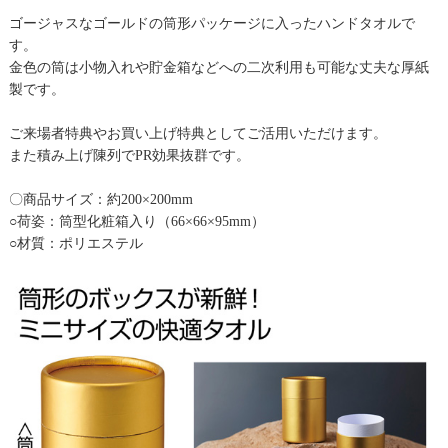
ゴージャスなゴールドの筒形パッケージに入ったハンドタオルで
す。
金色の筒は小物入れや貯金箱などへの二次利用も可能な丈夫な厚紙
製です。
ご来場者特典やお買い上げ特典としてご活用いただけます。
また積み上げ陳列でPR効果抜群です。
〇商品サイズ：約200×200mm
○荷姿：筒型化粧箱入り（66×66×95mm）
○材質：ポリエステル