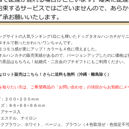
ングサイトの人気ランキング1位にも輝いたドッグタオルハンカチがリ
タオルで創ったかわいいワンちゃんです。
モコモコ感が更にアップ！カラーも４色に増えました。
オルハンカチの販売実績があるので、バージョンアップしたのに価格は
の景品はもちろん！結婚式・二次会のプチギフトにもご利用ください。
なロット販売はこちら！さらに送料も無料（沖縄・離島除く）
を知りたい方は、ご希望商品の「お問い合わせ」の項目からお気軽にメ
ズ：２００×２００ｍｍ
イズ：８６×６６×６６ｍｍ
リアケース入
リエステル、ナイロン
ークブラウン、ホワイト、ベージュ、ブラウン（４色取混ぜ・色指定不