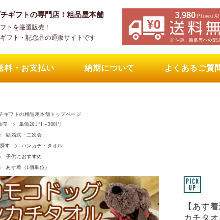
プチギフトの専門店！粗品屋本舗
フトを厳選販売！
ギフト・記念品の通販サイトです
送料・お支払い
納期について
よくあるご質
チギフトの粗品屋本舗トップページ
販売
単価201円～300円
結婚式・二次会
探す
ハンカチ・タオル
子供におすすめ
あす着（1個単位）
【あす着
カチタオ