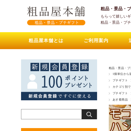
粗品・景品・
もらって嬉しいギ
粗品・景品・プチ
粗品屋本舗とは
ご利用案内
粗品・景品・プ
1個単位から
プチギフト
カテゴリ別で
プチギフト
あす着商品