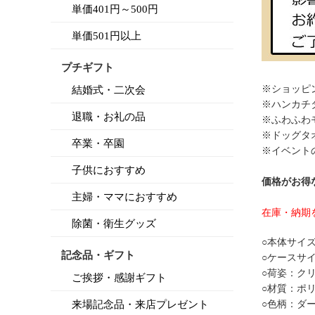
単価401円～500円
単価501円以上
プチギフト
※ショッピ
結婚式・二次会
※ハンカチ
退職・お礼の品
※ふわふわ
※ドッグタ
卒業・卒園
※イベント
子供におすすめ
価格がお得
主婦・ママにおすすめ
在庫・納期
除菌・衛生グッズ
○本体サイ
記念品・ギフト
○ケースサ
○荷姿：ク
ご挨拶・感謝ギフト
○材質：ポ
来場記念品・来店プレゼント
○色柄：ダ