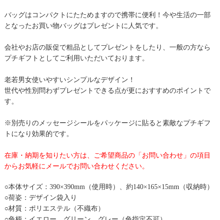
バッグはコンパクトにたためますので携帯に便利！今や生活の一部
となったお買い物バッグはプレゼントに人気です。
会社やお店の販促で粗品としてプレゼントをしたり、一般の方なら
プチギフトとしてご利用いただいております。
老若男女使いやすいシンプルなデザイン！
世代や性別問わずプレゼントできる点が更におすすめのポイントで
す。
※別売りのメッセージシールをパッケージに貼ると素敵なプチギフ
トになり効果的です。
在庫・納期を知りたい方は、ご希望商品の「お問い合わせ」の項目
からお気軽にメールでお問い合わせください。
○本体サイズ：390×390mm（使用時）、約140×165×15mm（収納時）
○荷姿：デザイン袋入り
○材質：ポリエステル（不織布）
○色柄：イエロー、グリーン、グレー（色指定不可）